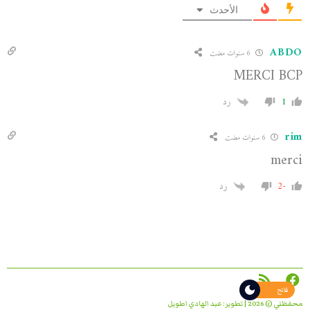
الأحدث
ABDO
6 سنوات مضت
MERCI BCP
1
رد
rim
6 سنوات مضت
merci
-2
رد
فاتح
محفظتي © 2026 | تطوير:
عبد الهادي اطويل