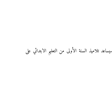
8) للمستوى الأول ابتدائي، هذا الفرض سيساعد تلاميذ السنة الأولى من التعليم الابتدائي على