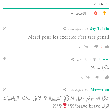
3
تعليقات
الأحدث
Sayffeddin
6 سنوات مضت
Merci pour les exercice c’est tres gentil
-1
رد
douae
6 سنوات مضت
شكرا جزيلا
0
رد
Marwa ou
6 سنوات مضت
شكرا انه موقع جميل اشكركم كثييييراا ?? لانني عاشقة الرياضيات
اقول bravo bravo?????
?????