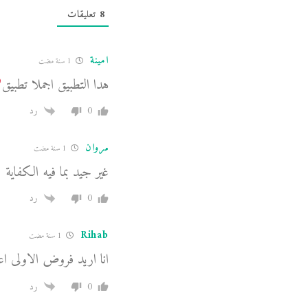
8
تعليقات
امينة
1 سنة مضت
هدا التطبيق اجملا تطبيق
0
رد
مروان
1 سنة مضت
غير جيد بما فيه الكفاية
0
رد
Rihab
1 سنة مضت
انا اريد فروض الاولى اعد
0
رد