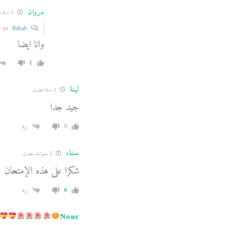
مروان
1 سنة مضت
Rihab
Reply to
وانا ايضا
1
لينا
1 سنة مضت
جيد جدا
0
رد
سناء
2 سنوات مضت
شكرا على هذه الإمتحان
6
رد
Nour