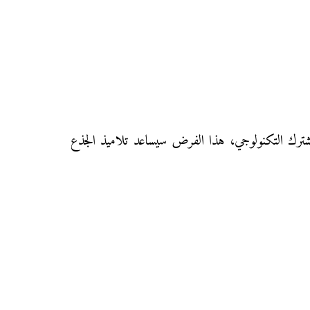
 لتلاميذ الجذع المشترك العلمي، والجذع المشترك التكنولوجي، هذا الفرض سيساعد تلاميذ الجذع