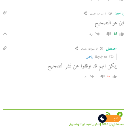
ياسمين
6 سنوات مضت
اين هو التصحيح
15
رد
مصطفى
5 سنوات مضت
Reply to
ياسمين
يمكن انهم قد توقفوا عن نشر التصحيح
-4
رد
فاتح
محفظتي © 2026 | تطوير:
عبد الهادي اطويل