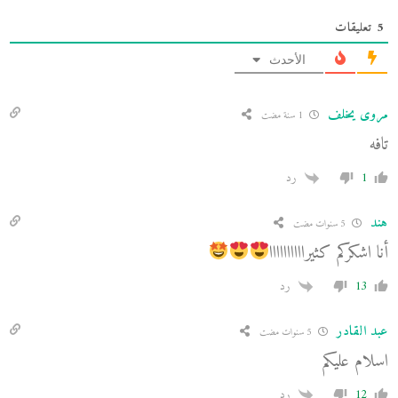
5
تعليقات
الأحدث
مروى يخلف
1 سنة مضت
تافه
1
رد
هند
5 سنوات مضت
أنا اشكركم كثيراااااااااا
13
رد
عبد القادر
5 سنوات مضت
اسلام عليكم
12
رد