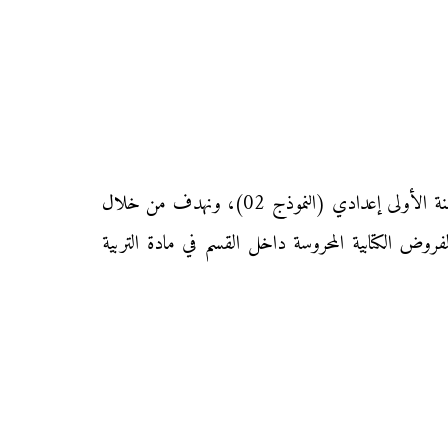
نقدم إليكم زوار موقع «محفظتي» الفرض الأول من المرحلة الثانية من الدورة الأولى في مادة التربية الإسلامية لتلاميذ السنة الأولى إعدادي (النموذج 02)، ونهدف من خلال
فروض الكتابية المحروسة داخل القسم في مادة التربية