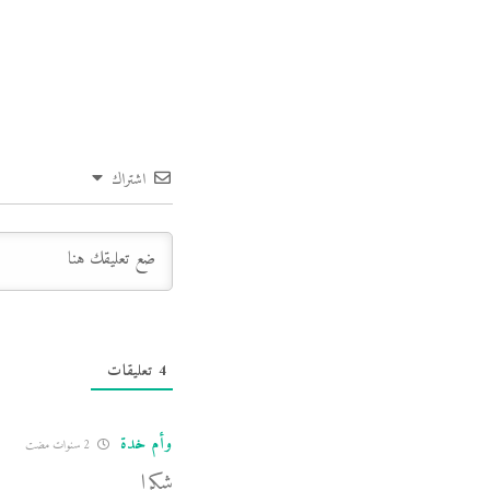
اشتراك
4
تعليقات
وأم خدة
2 سنوات مضت
شكرا