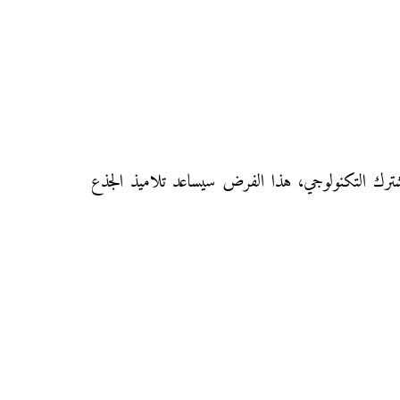
 لتلاميذ الجذع المشترك العلمي، والجذع المشترك التكنولوجي، هذا الفرض سيساعد تلاميذ الجذع