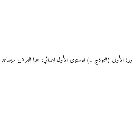
فرض المراقبة المستمرة الثاني في مادة الرياضيات الدورة الأولى (النموذج 1) للمست