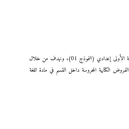
نقدم إليكم زوار موقع «محفظتي» الفرض الأول من المرحلة الثانية من الدورة الثانية في مادة اللغة الإنجليزية لتلاميذ السنة الأولى إعدادي (النموذج 01)، ونهدف من خلال
لفروض الكتابية المحروسة داخل القسم في مادة اللغة