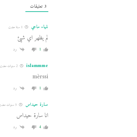
3
تعليقات
لمياء ماحي
1 سنة مضت
لم يظهر اي شيئ
1
رد
islammme
2 سنوات مضت
mèrssi
1
رد
سارة حيداس
5 سنوات مضت
انا سارة حيداس
4
رد