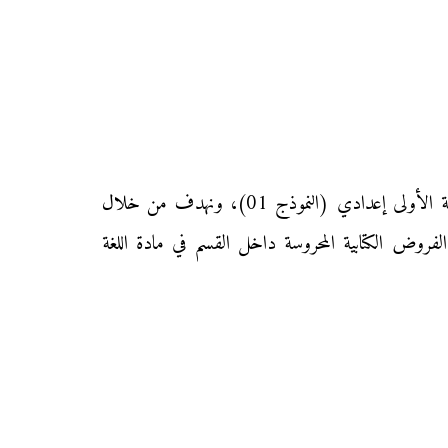
نقدم إليكم زوار موقع «محفظتي» الفرض الأول من المرحلة الثانية من الدورة الأولى في مادة اللغة الفرنسية لتلاميذ السنة الأولى إعدادي (النموذج 01)، ونهدف من خلال
لفروض الكتابية المحروسة داخل القسم في مادة اللغة