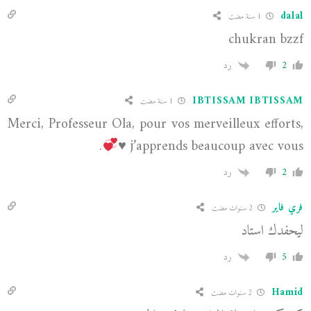
dalal
1 سنة مضت
chukran bzzf
2
رد
IBTISSAM IBTISSAM
1 سنة مضت
Merci, Professeur Ola, pour vos merveilleux efforts,
.
♥️
j’apprends beaucoup avec vous
2
رد
فري فاير
2 سنوات مضت
ليحفدك استاد
5
رد
Hamid
2 سنوات مضت