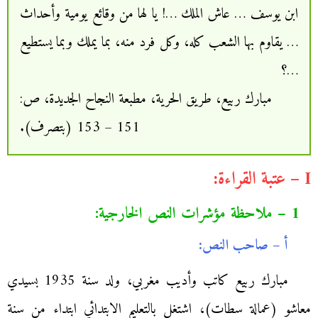
ابن يوسف … عاش الملك …! يا لها من وقائع يومية وأحداث
… يقاوم بها الشعب كله، وكل فرد منه، بما يملك وبما يستطيع
…؟
مبارك ربيع، طريق الحرية، مطبعة النجاح الجديدة، ص:
151 – 153 (بتصرف).
I – عتبة القراءة:
1 – ملاحظة مؤشرات النص الخارجية:
أ – صاحب النص:
مبارك ربيع كاتب وأديب مغربي، ولد سنة 1935 بسيدي
معاشو (عمالة سطات)، اشتغل بالتعليم الابتدائي ابتداء من سنة