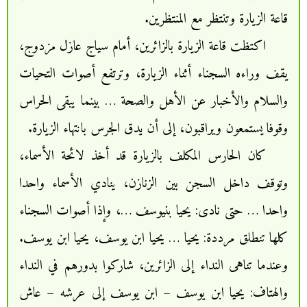
قاعة الزيارة وتنتظر مع المنتظرين.
اكتظت قاعة الزيارة بالزائرين، أمام سياج عازل مزدوج،
يقف وراءه السجناء أثناء الزيارة، وترتفع أصوات التحيات
والسلام والأخبار عن الأهل والصحة … بينما يبقى الحراس
وقوفا يستمعون ويراقبون، إلى أن يدق الجرس بانتهاء الزيارة.
كان الحارس المكلف بالزيارة قد أخذ لائحة الأسماء،
وتوقف داخل السجن بين الزنازن، ينادي الأسماء واحدا
واحدا … حتى نادى: يحيا بنيوسف …، وإذا أصوات السجناء
كلها تنطلق مرددة: يحيا … يحيا ابن يوسف، يحيا ابن يوسف.
وعندما تناهى النداء إلى الزائرين، شاركوا بدورهم في النداء
والهتاف: يحيا ابن يوسف – ابن يوسف إلى عرشه – عاش