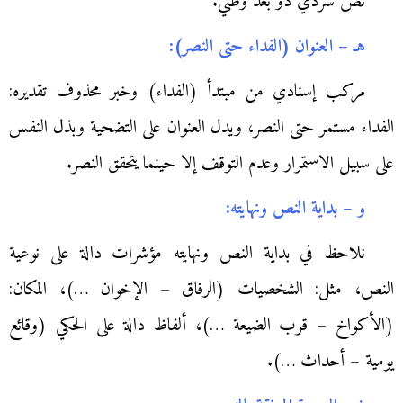
نص سردي ذو بعد وطني.
هـ – العنوان (الفداء حتى النصر):
مركب إسنادي من مبتدأ (الفداء) وخبر محذوف تقديره:
الفداء مستمر حتى النصر، ويدل العنوان على التضحية وبذل النفس
على سبيل الاستمرار وعدم التوقف إلا حينما يتحقق النصر.
و – بداية النص ونهايته:
نلاحظ في بداية النص ونهايته مؤشرات دالة على نوعية
النص، مثل: الشخصيات (الرفاق – الإخوان …)، المكان:
(الأكواخ – قرب الضيعة …)، ألفاظ دالة على الحكي (وقائع
يومية – أحداث …).