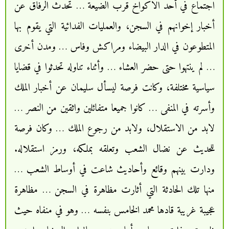
اجتماع في أحد الاكواخ قرب الضيعة … تحدث الرفاق عن
أخبار إخوانهم في السجن، والعمليات الفدائية التي يقوم بها
المتطوعون في الدار البيضاء ومراكش وفاس … ومدن أخرى
… لم ينتهوا حتى حضر العشاء … وأثناء تناوله تحدثوا في قضايا
سياسية مختلفة، وكانت فرصة ليسأل سليمان عن أخبار الملك
وأسرته في المنفى … كانوا جميعا متفائلين واثقين من النصر …
لابد من الاستقلال، ولابد من رجوع الملك … وكان فرصة
للحديث عن نضال الشعب وتعلقه بملكه، ورمز استقلاله.
ودارت بينهم وقائع وأحاديث شاعت في أوساط الشعب …
منها تلك الحادثة التي أثارت مظاهرة في السجن … مظاهرة
عجيبة غريبة قادها محمد الخامس بنفسه … وهو في منفاه حيث