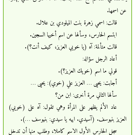
عن اسمها.
قالت: اسمي زهرة بنت الميلودي بن علال.
ابتسم الحارس، وسألها عن اسم أخيها السجين.
قالت متألمة: آه (يا خويي العزيز، كيف أنت؟).
أعاد الرجل سؤاله:
قولي ما اسم (خويك العزيز؟).
أجابت: يحيى … العزيز علي (خوي): يحيى …
سألها الثاني مرة أخرى: ابن من؟
عاد الألم يظهر على المرأة وهي تقول: آه على (خويي)
العزيز بنيوسف. (آسيدي. اييه يا سيدي: بنيوسف …).
سجل الحارس الأول الاسم كاملا، وطلب منها أن تدخل