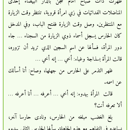
ظهرت ذات صباح أمام سجن بالدار البيضاء إحدى
المناضلات الفدائيات في زي امرأة قروية، تنتظر وقت الزيارة
مع المنتظرين. وصل وقت الزيارة ففتح الباب، وفي المدخل
كان الحارس يسجل أسماء ذوي الزيارة من السجناء … جاء
دور المرأة، فسألها عن اسم السجين الذي تريد أن تزوره،
قالت المرأة بسذاجة وغباء: أخي … إنه أخي …
ظهر التذمر على الحارس من جهلها، وصاح: أنا أسألك
عن اسمه.
قالت المرأة بهدوء: إنه أخي … أعرفه … أنا أعرفه …
ألا تعرفه أنت؟
بلغ الغضب مبلغه من الحارس، ونادى حارسا آخر،
يساعده في التفاهم مع هذه الجاهلة. سألها الحارس الثاني بهدوء