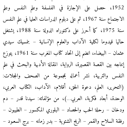
1952، حصل على الإجازة في الفلسفة وعلم النفس وعلم
الاجتماع سنة 1967، ثم على دبلوم الدراسات العليا في علم النفس
سنة 1975، كما أحرز على دكتوراه الدولة سنة 1988، يشتغل
حاليا قيدوما لكلية الآداب والعلوم الإنسانية – بنمسيك سيدي
عثمان – البيضاء، انضم إلى اتحاد كتاب المغرب سنة 1961، يتوزع
إنتاجه بين القصة القصيرة، الرواية، المقالة الأدبية والبحث في علم
النفس والتربية، نشر أعماله بمجموعة من الصحف والمجلات:
(التحرير، العلم، دعوة الحق، أقلام، الآداب، الكتاب العربي،
الوحدة، أبعاد فكرية، العربي…)، من مؤلفاته: سيدنا قدر – دم
ودخان – رحلة الحب والحصاد – البلوري المكسور – الطيبون –
رفقة السلاح والقمر – الريح الشتوية – بدر زمانه – برج السعـود –