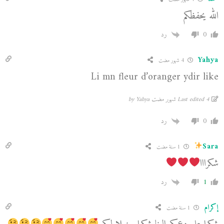
الله يحفظكم
0
رد
Yahya
4 شهور مضت
Li mn fleur d’oranger ydir like
Last edited 4 شهور مضت by Yahya
0
رد
Sara
1 سنة مضت
شكرااا
1
رد
إكرام
1 سنة مضت