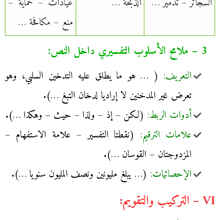
السجائر – تدمير …
الذبحة …
عيادات – حماية –
منع – مكافحة …
3 – ملامح الأسلوب التفسيري داخل النص:
التعريف:
( … هو ما يطلق عليه التدخين السلبي، وهو
تعرض غير المدخنين لا إراديا لدخان التبغ …).
أدوات الربط:
(لكن – إذ – ولذا – حيث – وهكذا …).
علامات الترقيم:
(نقطتا التفسير – علامة الاستفهام –
المزدوجتان – القوسان …).
الإحصائيات:
(… يبلغ مليونين ونصف المليون سنويا …).
VI – التركيب والتقويم: