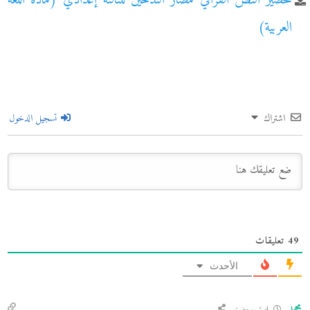
تحضير النص القرائي مضار التدخين للثالثة إعدادي (مادة اللغة
العربية)
اشتراك
تسجيل الدخول
49
تعليقات
الأحدث
محمد
4 شهور مضت