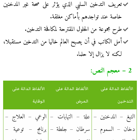
تعريف التدخين السلبي الذي يؤثر على صحة غير المدخنين
خاصة عند تواجدهم بأماكن مغلقة.
طرح مجموعة من الحلول المقترحة لمكافحة التدخين.
أمل الكاتب في أن يصبح العالم خاليا من التدخين مستقبلا،
لكنه لا يزال إلا حلما.
2 – معجم النص:
الألفاظ الدالة على
الألفاظ الدالة على
الألفاظ الدالة على
التدخين
المرض
الوقاية
التبغ – المدخنين –
علة – التهابات –
الوعي – العلاج –
دخان – السموم –
سرطان – جلطة –
برنامج – توعية –