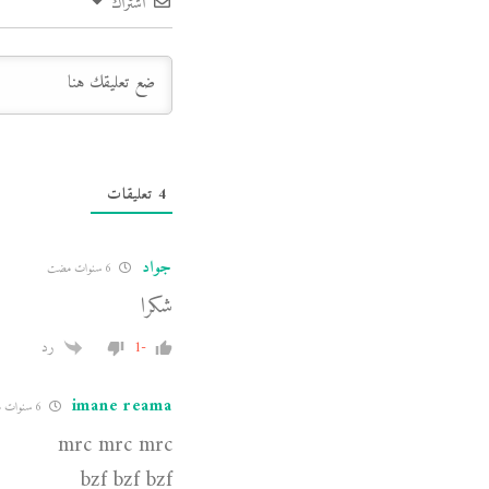
اشتراك
4
تعليقات
جواد
6 سنوات مضت
شكرا
-1
رد
imane reama
6 سنوات مضت
mrc mrc mrc
bzf bzf bzf