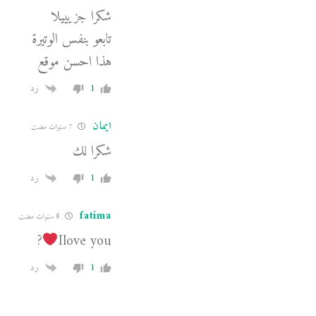
شكرا جزيييلا
تابعو بنفس الوتيرة
هذا احسن موقع
1
رد
ايمان
7 سنوات مضت
شكرا لك
1
رد
fatima
8 سنوات مضت
?
Ilove you
1
رد