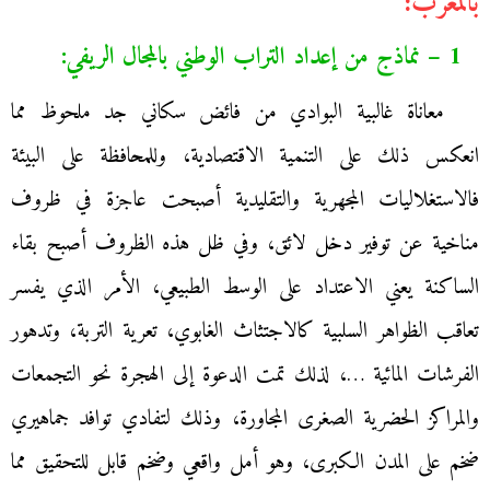
بالمغرب:
1 – نماذج من إعداد التراب الوطني بالمجال الريفي:
معاناة غالبية البوادي من فائض سكاني جد ملحوظ مما
انعكس ذلك على التنمية الاقتصادية، وللمحافظة على البيئة
فالاستغلاليات المجهرية والتقليدية أصبحت عاجزة في ظروف
مناخية عن توفير دخل لائق، وفي ظل هذه الظروف أصبح بقاء
الساكنة يعني الاعتداد على الوسط الطبيعي، الأمر الذي يفسر
تعاقب الظواهر السلبية كالاجتثاث الغابوي، تعرية التربة، وتدهور
الفرشات المائية …، لذلك تمت الدعوة إلى الهجرة نحو التجمعات
والمراكز الحضرية الصغرى المجاورة، وذلك لتفادي توافد جماهيري
ضخم على المدن الكبرى، وهو أمل واقعي وضخم قابل للتحقيق مما