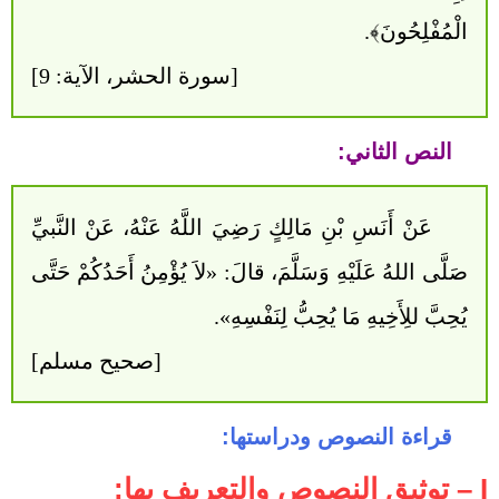
الْمُفْلِحُونَ﴾.
[سورة الحشر، الآية: 9]
النص الثاني:
عَنْ أَنَسِ بْنِ مَالِكٍ رَضِيَ اللَّهُ عَنْهُ، عَنْ النَّبيِّ
صَلَّى اللهُ عَلَيْهِ وَسَلَّمَ، قالَ: «لاَ يُؤْمِنُ أَحَدُكُمْ حَتَّى
يُحِبَّ للِأَخِيهِ مَا يُحِبُّ لِنَفْسِهِ».
[صحيح مسلم]
قراءة النصوص ودراستها:
I – توثيق النصوص والتعريف بها: