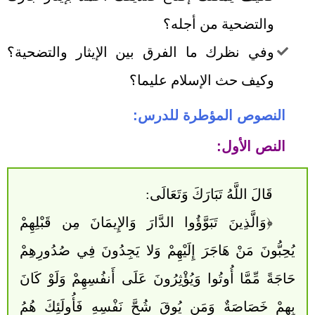
والتضحية من أجله؟
وفي نظرك ما الفرق بين الإيثار والتضحية؟
وكيف حث الإسلام عليما؟
النصوص المؤطرة للدرس:
النص الأول:
قَالَ اللَّهُ تَبَارَكَ وَتَعَالَى:
﴿وَالَّذِينَ تَبَوَّؤُوا الدَّارَ وَالإِيمَانَ مِن قَبْلِهِمْ
يُحِبُّونَ مَنْ هَاجَرَ إِلَيْهِمْ وَلا يَجِدُونَ فِي صُدُورِهِمْ
حَاجَةً مِّمَّا أُوتُوا وَيُؤْثِرُونَ عَلَى أَنفُسِهِمْ وَلَوْ كَانَ
بِهِمْ خَصَاصَةٌ وَمَن يُوقَ شُحَّ نَفْسِهِ فَأُولَئِكَ هُمُ