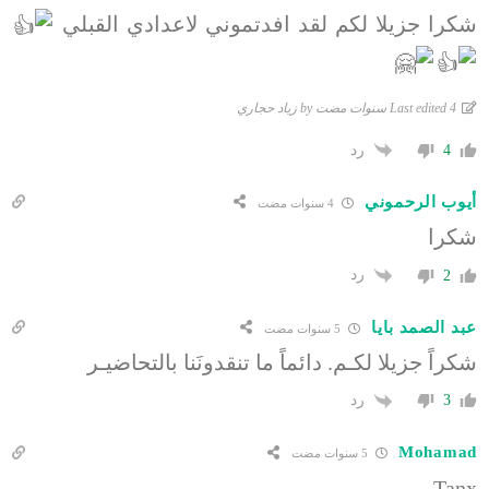
شكرا جزيلا لكم لقد افدتموني لاعدادي القبلي
Last edited 4 سنوات مضت by زياد حجاري
رد
4
أيوب الرحموني
4 سنوات مضت
شكرا
رد
2
عبد الصمد بايا
5 سنوات مضت
شكراً جزيلا لكـم. دائماً ما تنقدونَنا بالتحاضيـر
رد
3
Mohamad
5 سنوات مضت
Tanx