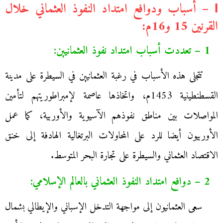
І – أسباب ودوافع امتداد النفوذ العثماني خلال
القرنين 15 و16م:
1 – تعددت أسباب امتداد نفوذ العثمانيين:
تتجلى هذه الأسباب في رغبة العثمانيين في السيطرة على مدينة
القسطنطينية 1453م، واتخاذها عاصمة لإمبراطوريتهم لتأمين
المواصلات بين مناطق نفوذهم الآسيوية والأوربية، كما عمل
الأوربيون أيضا للرد على المحاولات البرتغالية الهادفة إلى خنق
الاقتصاد العثماني والسيطرة على تجارة البحر المتوسط.
2 – دوافع امتداد النفوذ العثماني بالعالم الإسلامي:
سعى العثمانيون إلى مواجهة التدخل الإسباني والإيطالي بشمال