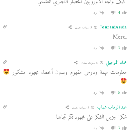
كيف واجه الاوروبيين الحصار التجاري العثماني
4
رد
JouraniAssia
5 سنوات مضت
Merci
3
رد
عماد ݣوجيلي
5 سنوات مضت
معلومات مهمة ودرس مفهوم وبدون أخطاء مجهود مشكور
6
رد
عبد الوهاب شهاب
5 سنوات مضت
شكرا جزيل الشكر على مجهوداتكم تجاهنا
3
رد