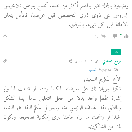
ومنهجية بالجملة تضر بالمتعلم أكثر من نفعه. أنصح بعرض تلاخيص
الدروس على ذوي ذوي التخصص قبل عرضها. فالأمر يتعلق
بالأمانة قبل كل شيء. بالتوفيق.
7
رد
المدير
موقع محفظتي
5 سنوات مضت
Reply to
السعيد
الأخ الكريم السعيد؛
شكرا جزيلا لك على تعليقك، لكننا وددنا لو قدمت لنا ولو
إشارة لخطإ واحد بدلا من جعل التعليق عاما بهذا الشكل
وبالتالي فقد الهدف الرئيسي منه وصار في حكم النقد غير البناء،
فحبذا لو وضحت ما تراه خاطئا لنرى إمكانية تصحيحه ونكون
لك من الشاكرين.