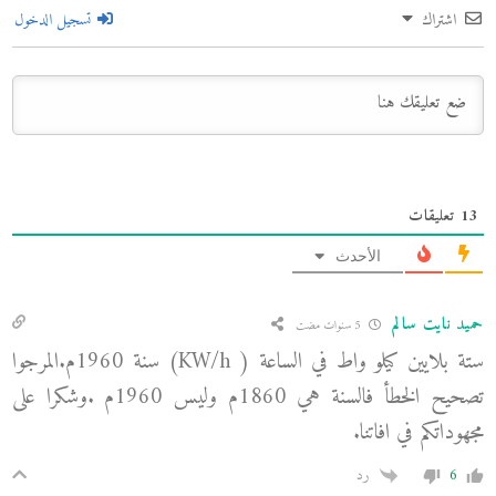
اشتراك
تسجيل الدخول
13
تعليقات
الأحدث
حميد نايت سالم
5 سنوات مضت
ستة بلايين كيلو واط في الساعة ( KW/h) سنة 1960م.المرجوا
تصحيح الخطأ فالسنة هي 1860م وليس 1960م .وشكرا على
مجهوداتكم في افاتنا.
6
رد