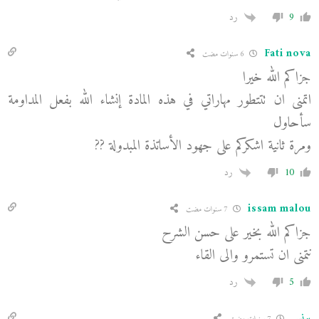
9
رد
Fati nova
6 سنوات مضت
جزاكم الله خيرا
اتمنى ان تتتطور مهاراتي في هذه المادة إنشاء الله بفعل المداومة
سأحاول
ومرة ثانية اشكركم على جهود الأساتذة المبدولة ??
10
رد
issam malou
7 سنوات مضت
جزاكم الله بخير على حسن الشرح
نتمنى ان تستمرو والى القاء
5
رد
يونس