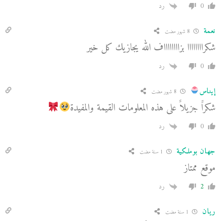
0
رد
نعمة
8 شهور مضت
شكراااااااا بزااااااااف الله يجازيك كل خير
0
رد
إيناس
8 شهور مضت
شكراََ جزيلاََ على هذه المعلومات القيمة والمفيدة
0
رد
جهان بوملكية
1 سنة مضت
موقع ممتاز
2
رد
ريان
1 سنة مضت