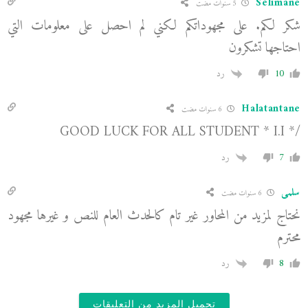
Selimane
5 سنوات مضت
شكر لكم. على مجهوداتكم لكني لم احصل على معلومات التي
احتاجها تشكرون
10
رد
Halatantane
6 سنوات مضت
/* GOOD LUCK FOR ALL STUDENT * I.I
7
رد
سلمى
6 سنوات مضت
نحتاج لمزيد من المحاور غير تام كالحدث العام للنص و غيرها مجهود
محترم
8
رد
تحميل المزيد من التعليقات