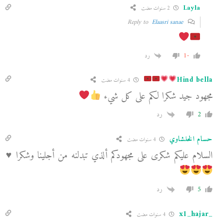
Layla
2 سنوات مضت
Elaasri sanae
Reply to
-1
رد
Hind bella
4 سنوات مضت
مجهود جيد شكرا لكم على كل شيء
2
رد
حسام الخنشاوي
4 سنوات مضت
السلام عليكم شكرى على مجهودكم ألذي تبدلنه من أجلينا وشكرا
♥️
5
رد
_x1_hajar
4 سنوات مضت