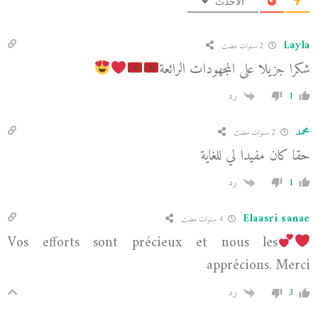
الأحدث
Layla
2 سنوات مضت
شكرا جزيلا على المجهودات الرائعة
1
رد
محمد
2 سنوات مضت
حقا كان مفيدا لي للغاية
1
رد
Elaasri sanae
4 سنوات مضت
Vos efforts sont précieux et nous les
apprécions. Merci
3
رد