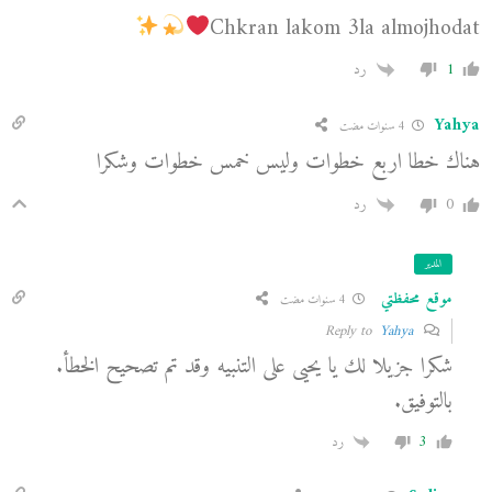
Chkran lakom 3la almojhodat
1
رد
Yahya
4 سنوات مضت
هناك خطا اربع خطوات وليس خمس خطوات وشكرا
0
رد
المدير
موقع محفظتي
4 سنوات مضت
Yahya
Reply to
شكرا جزيلا لك يا يحيى على التنبيه وقد تم تصحيح الخطأ.
بالتوفيق.
3
رد