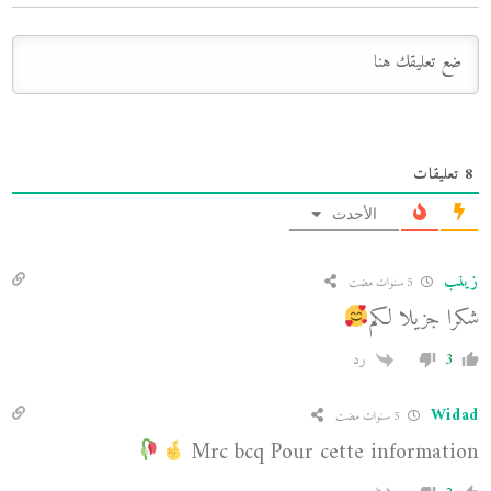
8
تعليقات
الأحدث
زينب
5 سنوات مضت
شكرا جزيلا لكم
3
رد
Widad
5 سنوات مضت
Mrc bcq Pour cette information