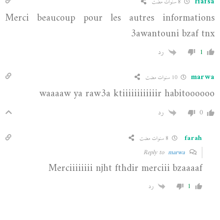
Hafsa
8 سنوات مضت
Merci beaucoup pour les autres informations
3awantouni bzaf tnx
1
رد
marwa
10 سنوات مضت
waaaaw ya raw3a ktiiiiiiiiiiiir habitoooooo
0
رد
farah
8 سنوات مضت
marwa
Reply to
Merciiiiiiii njht fthdir merciii bzaaaaf
1
رد