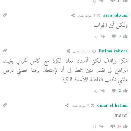
-1
رد
sara jalouni
8 سنوات مضت
ولكن أين الجواب
3
رد
Fatima zahera
9 سنوات مضت
شكرا بزاااف لكن أأستاد معاذ الكرذ مع كامل تحياتي بغيت
البراهن لي نقدر منين يتحط لي أنا لإمتحان برهنا خصني نبرهن
ماشي نكتب القاعذة اللأستاذ الكرذ
2
رد
omar el hatimi
9 سنوات مضت
merci
-2
رد