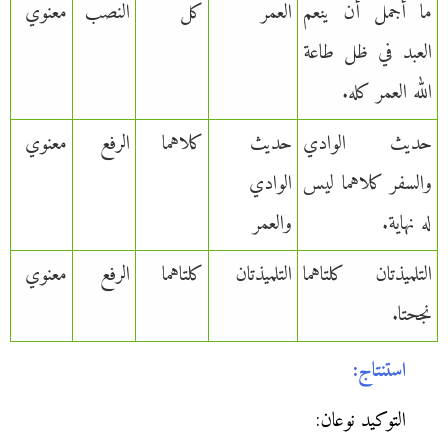
ما أجمل أن ينعم
العمر
كل
النصب
معنوي
العبد في ظل طاعة
الله العمر كله.
حديث الوادي
حديث
كلاهما
الرفع
معنوي
والسفر كلاهما ليس
الوادي
له نهاية.
والعمر
التلميذتان كلتاهما
التلميذتان
كلتاهما
الرفع
معنوي
نجحتا.
استنتاج:
التوكيد نوعان: