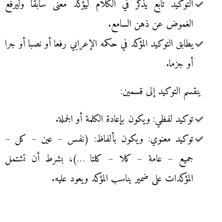
التوكيد تابع يذكر في الكلام ليؤكد معنى سابقا وليرفع
الغموض عن ذهن السامع.
يطابق التوكيد المؤكد في حكمه الإعرابي رفعا أو نصبا أو جرا
أو جزما.
ينقسم التوكيد إلى قسمين:
توكيد لفظي: ويكون بإعادة الكلمة أو الجملة.
توكيد معنوي: ويكون بألفاظ: (نفس – عين – كل –
جميع – عامة – كلا – كلتا …)، بشرط أن تشتمل
المؤكدات على ضمير يناسب المؤكد ويعود عليه.