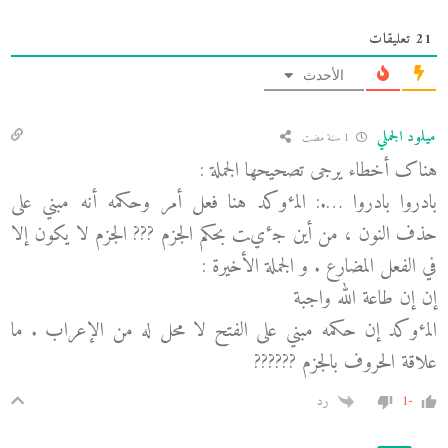
21
تعليقات
الأحدث
میلود الجملي
1 سنة مضت
هناک أخطاء یرجی تصحیحها الجملة :
بادروا بادروا ….: المٶکد هنا فعل أمر وحکمه أنه مبني علی
حذف النون ، من أین جٸت بحکم الجزم ??? الجزم لا یکون إلا
في الفعل المضارع . و الجملة الأخیرة :
إن إن طاعة الله واجبة
المٶکد إن حکمه مبني علی الفتح لا محل له من الإعراب . ما
علاقة الحروف بالجزم ??????
-1
رد