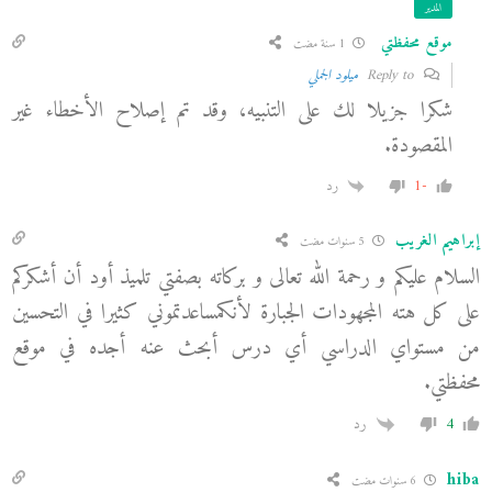
المدير
موقع محفظتي
1 سنة مضت
Reply to
میلود الجملي
شكرا جزيلا لك على التنبيه، وقد تم إصلاح الأخطاء غير
المقصودة.
-1
رد
إبراهيم الغريب
5 سنوات مضت
السلام عليكم و رحمة الله تعالى و بركاته بصفتي تلميذ أود أن أشكركم
على كل هته المجهودات الجبارة لأنكمساعدتموني كثيرا في التحسين
من مستواي الدراسي أي درس أبحث عنه أجده في موقع
محفظتي.
4
رد
hiba
6 سنوات مضت