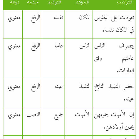
التراكيب
المؤكد
التوكيد
حكمه
نوعه
تعودت على الجلوس
المكان
نفسه
الرفع
معنوي
في المكان نفسه.
يتصرف الناس
الناس
عامة
الرفع
معنوي
عامتهم وفق
العادات.
حضر التلميذ الناجح
التلميذ
عينه
الرفع
معنوي
عينه.
إن الأمهات جميعهن
الأمهات
جميع
النصب
معنوي
يحبن أولادهن.