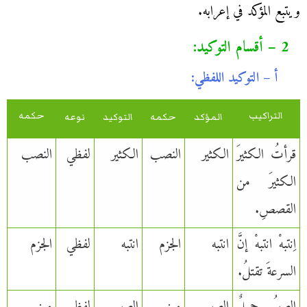
ويتبع المؤكد في إعرابه.
2 – أقسام التوكيد:
أ – التوكيد اللفظي:
التراكيب
حكمه
المؤكد
حكمه
التوكيد
نوعه
قرأتُ الكثيرَ
الكثير
النصب
الكثير
لفظي
النصب
الكثيرَ من
القصصِ.
اِنتبهْ انتبهْ إنَّ
انتبه
الجزم
انتبه
لفظي
الجزم
السرعةَ تقتلُ.