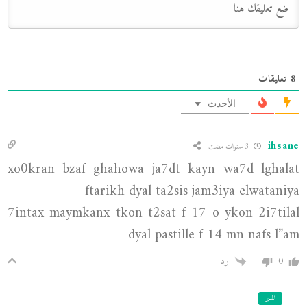
8
تعليقات
الأحدث
ihsane
3 سنوات مضت
xo0kran bzaf ghahowa ja7dt kayn wa7d lghalat
ftarikh dyal ta2sis jam3iya elwataniya
7intax maymkanx tkon t2sat f 17 o ykon 2i7tilal
dyal pastille f 14 mn nafs l”am
0
رد
المدير