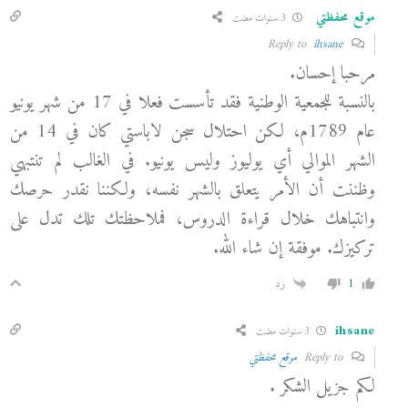
موقع محفظتي
3 سنوات مضت
ihsane
Reply to
مرحبا إحسان.
بالنسبة للجمعية الوطنية فقد تأسست فعلا في 17 من شهر يونيو
عام 1789م، لكن احتلال سجن لاباستي كان في 14 من
الشهر الموالي أي يوليوز وليس يونيو. في الغالب لم تنتبهي
وظننت أن الأمر يتعلق بالشهر نفسه، ولكننا نقدر حرصك
وانتباهك خلال قراءة الدروس، فملاحظتك تلك تدل على
تركيزك. موفقة إن شاء الله.
1
رد
ihsane
3 سنوات مضت
Reply to
موقع محفظتي
لكم جزيل الشكر .