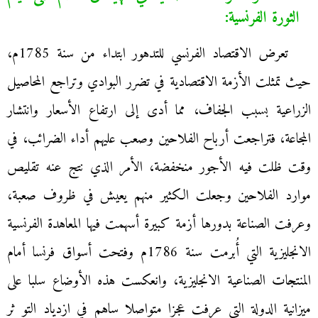
الثورة الفرنسية:
تعرض الاقتصاد الفرنسي للتدهور ابتداء من سنة 1785م،
حيث تمثلت الأزمة الاقتصادية في تضرر البوادي وتراجع المحاصيل
الزراعية بسبب الجفاف، مما أدى إلى ارتفاع الأسعار وانتشار
المجاعة، فتراجعت أرباح الفلاحين وصعب عليهم أداء الضرائب، في
وقت ظلت فيه الأجور منخفضة، الأمر الذي نتج عنه تقليص
موارد الفلاحين وجعلت الكثير منهم يعيش في ظروف صعبة،
وعرفت الصناعة بدورها أزمة كبيرة أسهمت فيها المعاهدة الفرنسية
الانجليزية التي أُبرمت سنة 1786م وفتحت أسواق فرنسا أمام
المنتجات الصناعية الانجليزية، وانعكست هذه الأوضاع سلبا على
ميزانية الدولة التي عرفت عجزا متواصلا ساهم في ازدياد التو ثر