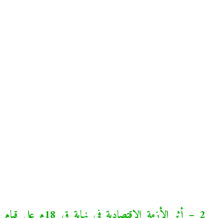
2 – أثر الأزمة الاقتصادية في نهاية ق 18م على قيام