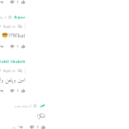
1
Rajae
1 سنة مضت
Reply to
م
What??
0
Nabil Chakoli
Reply to
م
امين ويلعن ول
1
محمد
2 سنوات مضت
شكرا
3
رد