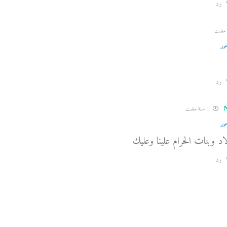
رد
حمد
رد
1 سنة مضت
حمد
اد وبنات الحرام علينا وعليك
رد