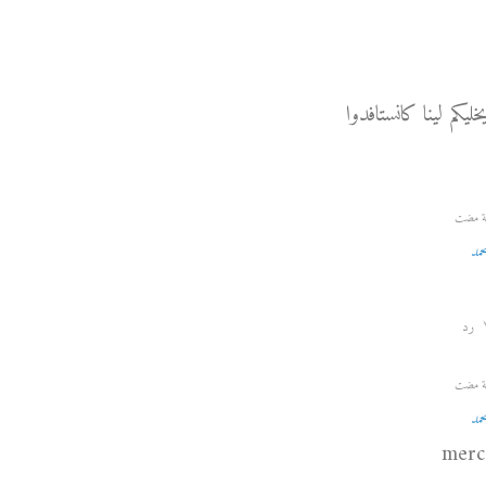
خليكم لينا كانستافدوا
حمد
رد
حمد
merc