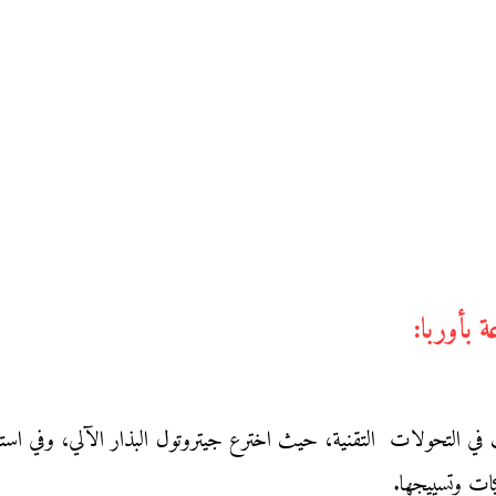
 18م ثورة فلاحية تمثلت في التحولات التقنية، حيث اخترع جيتروتول البذار الآلي،
كيات وتسييجها.