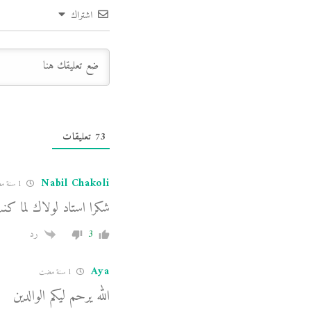
اشتراك
73
تعليقات
Nabil Chakoli
1 سنة مضت
شكرا استاد لولاك لما كن
3
رد
Aya
1 سنة مضت
الله يرحم ليكم الوالدين