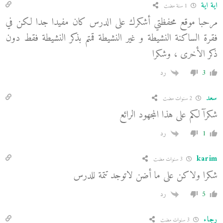
اية اية
1 سنة مضت
مرحبا موقع محفظتي أشكرك على الدرس كان مفيدا جدا لكن في
فقرة الساكنة النشيطة و غير النشيطة قمتم بذكر النشيطة فقط دون
ذكر الأخرى ، وشكرا
3
رد
سعد
2 سنوات مضت
شكرآ لكم على هذا المجهود الرائع
1
رد
karim
3 سنوات مضت
شكرا ولاكن على ما أضن لاتوجد تتمة للدرس
5
رد
رجاء
3 سنوات مضت