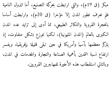
مبكر (ق 19م)، والتي ارتبطت بحركة التصنيع، أما الدول النامية
فلم تعرف تطور المدن إلا مؤخرا (ق 20م)، وارتبطت أساسا
بالهجرة القروية والتكاثر الطبيعي، مما أدى إلى تزايد عدد المدن
الكبرى بالعالم (المدن المليونية)، لكنها تتوزع بشكل متفاوت، إذ
يتركز معظمها بآسيا وأمريكا في حين تبقى قليلة بإفريقيا، ويفسر
ارتفاع نسبة التمدين بأهمية الصناعة والتجارة والخدمات في المدن،
وبالتالي استقطاب هذه الأخيرة للمهاجرين القرويين.