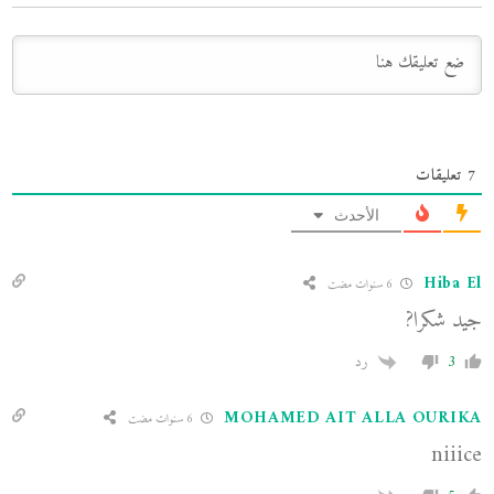
7
تعليقات
الأحدث
Hiba El
6 سنوات مضت
جيد شكرا?
3
رد
MOHAMED AIT ALLA OURIKA
6 سنوات مضت
niiice