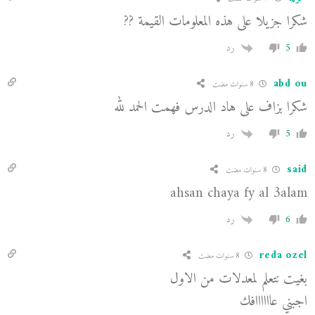
شكرا جزيلا على هذه المعلومات القيمة ??
5
رد
abd ou
8 سنوات مضت
شكرا بزاف على هاد الدرس فهمت الحمد لله
5
رد
said
8 سنوات مضت
ahsan chaya fy al 3alam
6
رد
reda ozel
8 سنوات مضت
بغيت نتعلم لمعدلات من الاول
اجبني عاااااافك