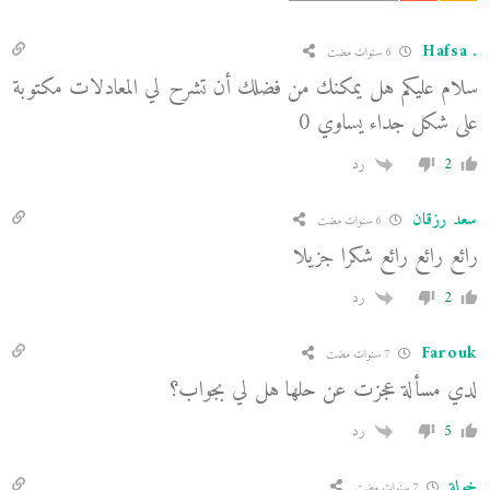
. Hafsa
6 سنوات مضت
سلام عليكم هل يمكنك من فضلك أن تشرح لي المعادلات مكتوبة
على شكل جداء يساوي 0
2
رد
سعد رزقان
6 سنوات مضت
رائع رائع رائع شكرا جزيلا
2
رد
Farouk
7 سنوات مضت
لدي مسألة عجزت عن حلها هل لي بجواب؟
5
رد
خولة
7 سنوات مضت