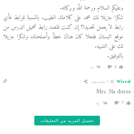
وعليكم السلام ورحمة الله وبركاته.
شكرا جزيلا لك محمد على كلامك الطيب. بالنسبة للرابط فأي
رابط لا يعمل تحديدا؟ إن كنت تقصد رابط تحميل الدرس من
موقع البستان ففعلا كان هناك خطأ وأصلحناه، وشكرا جزيلا
لك على التنبيه.
بالتوفيق.
2
رد
Wissal
9 سنوات مضت
Mrc 3la doros
7
رد
تحميل المزيد من التعليقات