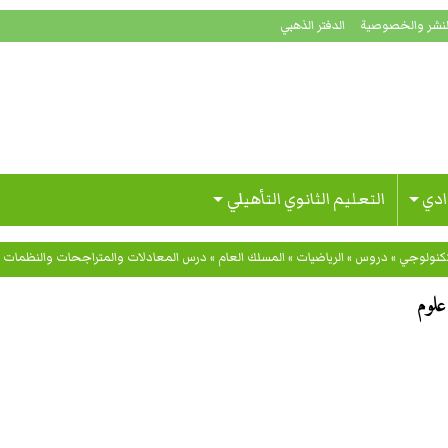
لنشر والخصوصية
الدفتر الذهبي
ادي
التعليم الثانوي التأهيلي
تكنولوجي
»
دروس
»
الرياضيات
»
المسلك العام
»
درس المعادلات والمتراجحات والنظمات ل
علوم