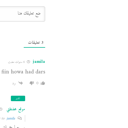
3
تعليقات
jamila
6 سنوات مضت
fiin howa had dars
0
رد
المدير
موقع محفظتي
jamila
Reply to
مرحبا جميلة.