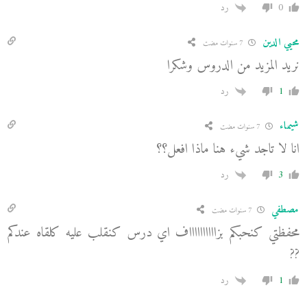
0
رد
محيي الدين
7 سنوات مضت
نريد المزيد من الدروس وشكرا
1
رد
شيماء
7 سنوات مضت
انا لا تاجد شيء هنا ماذا افعل؟؟
3
رد
مصطفي
7 سنوات مضت
محفظتي كنحبكم بزااااااااااف اي درس كنقلب عليه كلقاه عندكم
??
1
رد