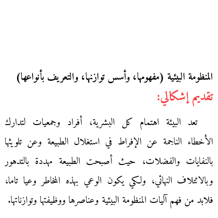
المنظومة البيئية (مفهومها، وأسس توازنها، والتعريف بأنواعها)
تقديم إشكالي:
تعد البيئة اهتمام كل البشرية، أفراد وجمعيات لتدارك
الأخطاء الناجمة عن الإفراط في استغلال الطبيعة وعن تلويثها
بالنفايات والفضلات، حيث أصبحت الطبيعة مهددة بالتدهور
وبالائتلاف النهائي، ولكي يكون الوعي بهذه المخاطر وعيا تاما،
فلابد من فهم آليات المنظومة البيئية وعناصرها ووظيفتها وتوازناتها.