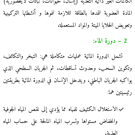
الكائنات الغير ذاتية التغذية (إنسان، حيوانات، نباتات لايخضورية)
المادة العضوية لتمدها بالطاقة اللازمة لنموها و أنشطتها التركيبية
وتعويض الخلايا الميتة والمواد المستعملة.
2 – دورة الماء:
تشمل الدورة المائية عمليات متكاملة هي: التبخر والتكاثف،
وتكوين السحب، وحدوث تساقطات، ثم الجريان السطحي الذي
يواكبه الجريان الباطني، ويتدخل الإنسان في الدورة المائية بطريقتين
رئيسيتين هما:
الاستغلال الكثيف للمياه مما يؤدي إلى نقص المياه الجوفية
وانخفاض مستواها وتسرب المياه المالحة على حساب المياه
العذبة.