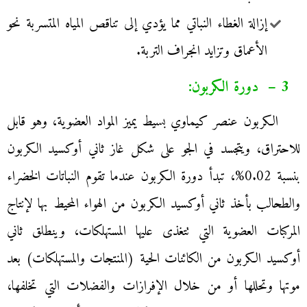
إزالة الغطاء النباتي مما يؤدي إلى تناقص المياه المتسربة نحو
الأعماق وتزايد انجراف التربة.
3 – دورة الكربون:
الكربون عنصر كيماوي بسيط يميز المواد العضوية، وهو قابل
للاحتراق، ويتجسد في الجو على شكل غاز ثاني أوكسيد الكربون
بنسبة 0.02%، تبدأ دورة الكربون عندما تقوم النباتات الخضراء
والطحالب بأخذ ثاني أوكسيد الكربون من الهواء المحيط بها لإنتاج
المركبات العضوية التي تتغذى عليها المستهلكات، وينطلق ثاني
أوكسيد الكربون من الكائنات الحية (المنتجات والمستهلكات) بعد
موتها وتحللها أو من خلال الإفرازات والفضلات التي تخلفها،