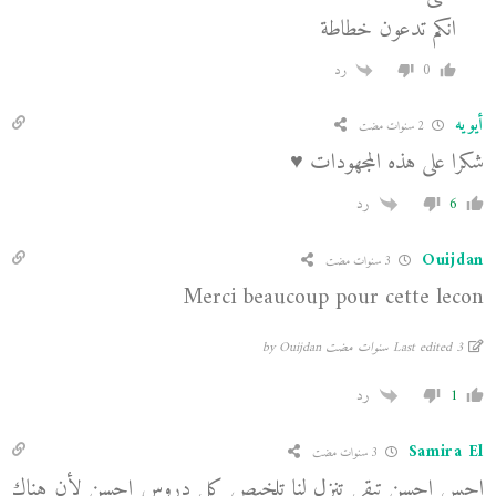
انكم تدعون خطاطة
0
رد
أيويه
2 سنوات مضت
شكرا على هذه المجهودات ♥️
6
رد
Ouijdan
3 سنوات مضت
Merci beaucoup pour cette lecon
Last edited 3 سنوات مضت by Ouijdan
1
رد
Samira El
3 سنوات مضت
احس احسن تبقى تنزل لنا تلخيص كل دروس احسن لأن هناك