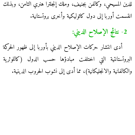
للدين المسيحي، وكالفن بجنيف، وملك إنجلترا هنري الثامن، وبذلك
انقسمت أوربا إلى دول كاثوليكية وأخرى بروتستانية.
2- نتائج الإصلاح الديني:
أدى انتشار حركات الإصلاح الديني بأوربا إلى ظهور الحركة
البروتستانتية التي اختلفت مبادؤها حسب الدول (كاللوثرية
والكالفانية والانجليكانية)، مما أدى إلى نشوب الحروب الدينية.