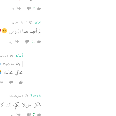
2
رد
ندى
3 سنوات مضت
لم أفهم هدا الدرس
11
رد
أسامة
1 سنة مضت
Reply to
ن
بحالي بحالك
1
Farah
4 سنوات مضت
شكرا جزيلا لكم، لقد كان
7
رد