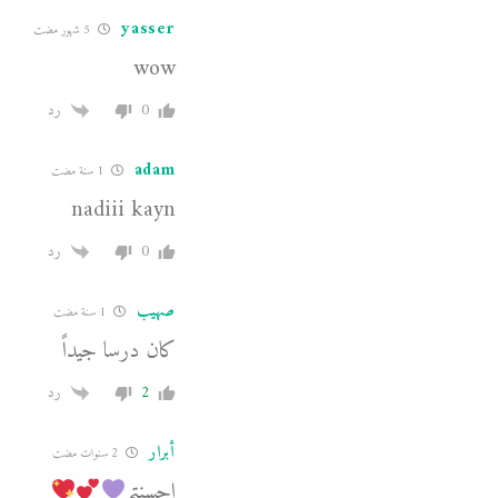
yasser
5 شهور مضت
wow
0
رد
adam
1 سنة مضت
nadiii kayn
0
رد
صهيب
1 سنة مضت
كان درسا جيداً
2
رد
أبرار
2 سنوات مضت
احسنتم