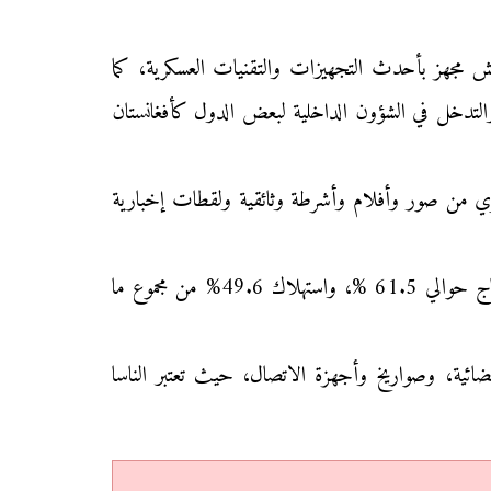
يش مجهز بأحدث التجهيزات والتقنيات العسكرية، كما
 والتدخل في الشؤون الداخلية لبعض الدول كأفغانستان
سبة 75% من حيث الإنتاج الثقافي السمعي البصري من صور وأفلام وأشرطة وثائقية ولقطات إخبارية
المجال المعلوماتي: تحتل الولايات المتحدة الأمريكية الصدارة من حيث إنتاج واستهلاك المعلوميات في العالم، وذلك بإنتاج حوالي 61.5 %، واستهلاك 49.6% من مجموع ما
فضائية، وصواريخ وأجهزة الاتصال، حيث تعتبر الناسا