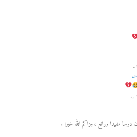
دى
رد
 درسا مفيدا ورائع ،جزاكم الله خيرا .