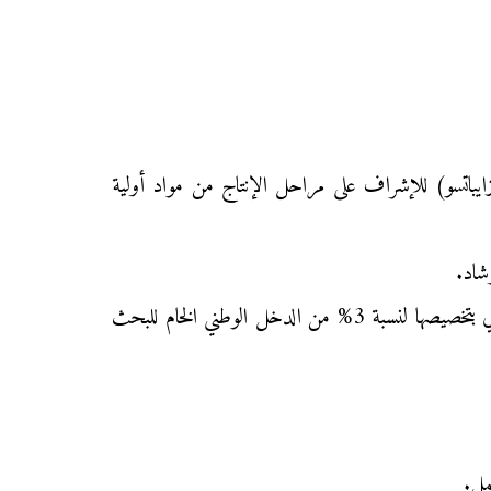
لزايباتسو) للإشراف على مراحل الإنتاج من مواد أولية
شاد.
دور الدولة في تشجيع البحث العلمي: ويتجسد من خلال نسج علاقة متينة بين الجامعات ومراكز البحث العلمي والصناعي بتخصيصها لنسبة 3% من الدخل الوطني الخام للبحث