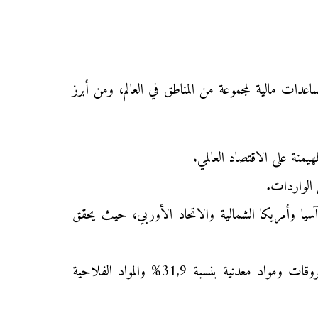
مساعدات مالية لمجموعة من المناطق في العالم، ومن أبرز
سيا وأمريكا الشمالية والاتحاد الأوربي، حيث يحقق
بنية تجارية قوية: تمثل فيها المواد الصناعية نسبة كبيرة 91,9% من الصادرات، أما الواردات فتتكون أساسا من محروقات ومواد معدنية بنسبة 31,9% والمواد الفلاحية