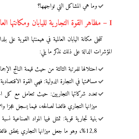
وما هي المشاكل التي تواجهها؟
I – مظاهر القوة التجارية لليابان ومكانتها العالمية:
تتجلى مكانة اليابان العالمية في هيمنتها القوية على
المؤشرات الدالة على ذلك نذكر ما يلي:
احتلالها للمرتبة الثالثة من حيث قيمة الناتج الإجمالي الداخلي الخام بما يعادل 5150 مليار دولار 
مساهمتها في التجارة الدولية: فهي القوة الاقتصادية الرابعة عالميا، حيث ت
تعدد شركائها التجاريين: حيث تتعامل مع كل ال
ميزانها التجاري فائضا لصالحه، فيما يسجل عجزا 
12,8%، وهو ما جعل ميزانها التجاري يحقق فائضا يقدر ب 80 مليار دولار سنة 2006م.