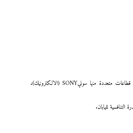
تكوين مؤسسات صناعية ضخمة (Zaibatsu): حيث تشرف على كل مراحل الإنتاج حتى التسويق، وتستثمر في قطاعات متعددة منها سونيSONY (الالكترونيك)،
لتنافسية لليابان.