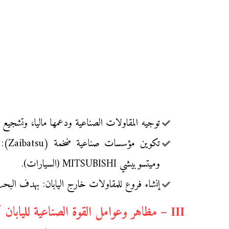
توجيه المقاولات الصناعية ودعمها ماليا، وتشجيع
وميتسوبيشي MITSUBISHI (السيارات).
إنشاء فروع للمقاولات خارج اليابان: بهدف البحث
III – مظاهر وعوامل القوة الصناعية لليابان كأحد أهم أسس قوتها التجارية: