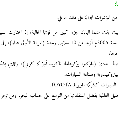
من المؤشرات الدالة على ذلك ما يلي:
ث بنت عنهما اليابان جزءا كبيرا من قوتها الحالية، إذ اختارت الس
الصناعية الوطنية بفضل إنتاجها المتطور الذي بلغ سنة 2005م أزيد من 10 م
رها.
لمحيط الهادئ (طوكيو، يوكوهاما، ناكويا، أوزاكا كوبي)، والذي يشكل
بيتروكيماوية وصناعة السيارات.
سيارات كشركة طويوطا TOYOTA.
يل العالمية بفضل استفادتها من التوسع على حساب البحر، ومن توفر ا