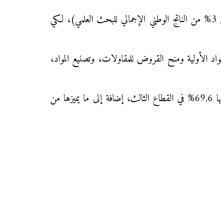
دور الدولة: تقديم المساعدات والمعلومات للمقاولات، تشجيع البحث العلمي من أجل تنمية الصناعة والتجارة (تخصيص 3% من الناتج الوطني الإجمالي للبحث العلمي)، لكي
فير المواد الأولية ومنح القروض للمقاولات، وتصنيع المواد،
دور السكان: التوفر على كثافة سكانية مهمة 127,9 مليون نسمة، تمثل فيها الفئة القادرة على العمل 66,7%، يشتغل منها 69,6% في القطاع الثالث، إضافة إلى ما يميزها من