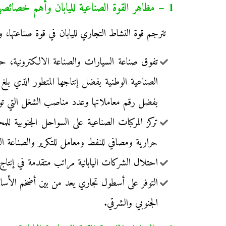
1 – مظاهر القوة الصناعية لليابان وأهم خصائصها:
تترجم قوة النشاط التجاري لليابان في قوة صناعتها، و
تفوق صناعة السيارات والصناعة الالكترونية، حي
بفضل رقم معاملاتها وعدد مناصب الشغل التي توف
تركز المركبات الصناعية على السواحل الجنوبية ل
حرارية ومصافي للنفط ومعامل للتكرير والصناعة ال
احتلال الشركات اليابانية مراتب متقدمة في إنتاج ال
التوفر على أسطول تجاري يعد من بين أضخم الأساط
الجنوبي والشرقي.