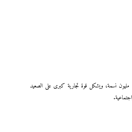
اليابان عبارة عن أرخبيل يمتد على شكل قوس شرق آسيا، تبلغ مساحته 378000 كلم مربعا، ويسكنه حوالي 127,9 مليون نسمة، ويشكل قوة تجارية كبرى على الصعيد
جتماعية.