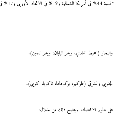
و17% في الصين.
والبحار (المحيط الهادي، وبحر اليابان، وبحر الصين).
ن الجنوبي والشرقي (طوكيو، يوكوهاما، ناكويا، كوبي).
مل على تطوير الاقتصاد، ويتضح ذلك من خلال: