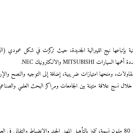
ابانية بإتباعها نهج الليبرالية الجديدة، حيث تركزت في شكل عمودي (ا
MITSUBIS والالكترونيك NEC.
لمقاولات، ومنحها امتيازات ضريبية، إضافة إلى التوجيه والنصح والإر
مل.