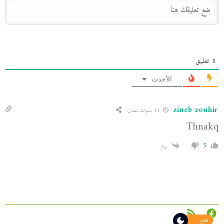
1
تعليق
الأحدث
zineb zouhir
11 سنوات مضت
Thnakq
5
رد
فاتح