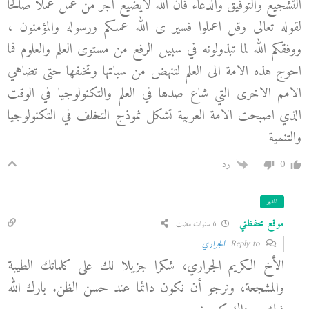
التشجيع والتوفيق والدعاء فان الله لايضيع اجر من عمل عملا صالحا
لقوله تعالى وقل اعملوا فسير ى الله عملكم ورسوله والمؤمنون ،
ووفقكم الله لما تبذولونه في سبيل الرفع من مستوى العلم والعلوم فما
احوج هذه الامة الى العلم لتنهض من سباتها وتخلفها حتى تضاهي
الامم الاخرى التي شاع صدها في العلم والتكنولوجيا في الوقت
الذي اصبحت الامة العربية تشكل نموذج التخلف في التكنولوجيا
والتنمية
0
رد
المدير
موقع محفظتي
6 سنوات مضت
Reply to
الجراري
الأخ الكريم الجراري، شكرا جزيلا لك على كلماتك الطيبة
والمشجعة، ونرجو أن نكون دائما عند حسن الظن. بارك الله