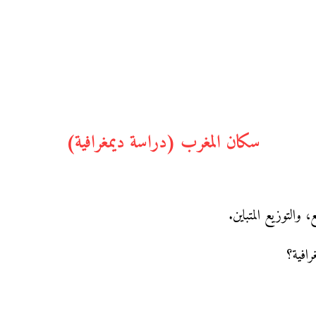
سكان المغرب (دراسة ديمغرافية)
 والتوزيع المتباين.
رافية؟