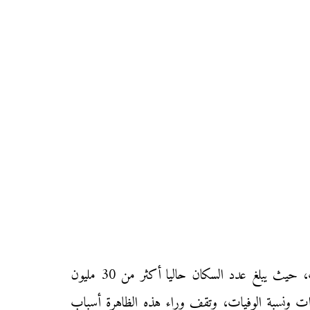
يعرف سكان المغرب منذ مطلع القرن 20 نموا ديمغرافيا سريعا يرجع إلى ارتفاع نسبة الولادات وانخفاض نسبة الوفيات، حيث يبلغ عدد السكان حاليا أكثر من 30 مليون
ات ونسبة الوفيات، وتقف وراء هذه الظاهرة أسباب