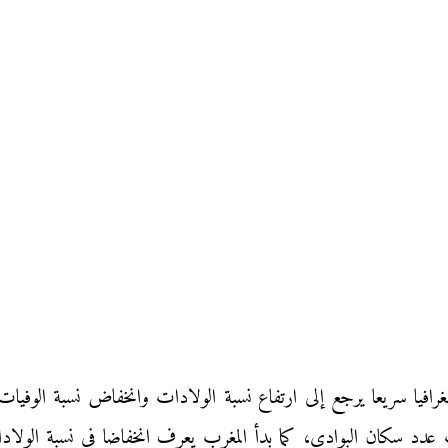
دد سكان البوادي، كما بدأ المغرب يعرف انخفاضا في نسبة الولاد