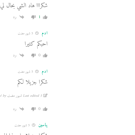
شكرااا هاد الشي بحال لي 
1
رد
ادم
5 شهور مضت
احبكم كتيرا
0
رد
ادم
5 شهور مضت
شكرا جزيلا لكم
Last edited 5 شهور مضت by ادم
0
رد
ياسين
5 شهور مضت