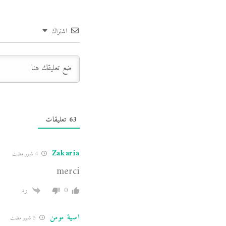
اشتراك
63
تعليقات
Zakaria
4 شهور مضت
merci
0
رد
اسية مومن
5 شهور مضت