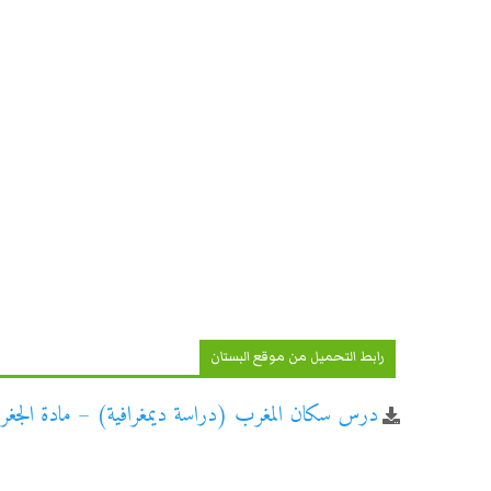
رابط التحميل من موقع البستان
درس سكان المغرب (دراسة ديمغرافية) – مادة الجغرافي