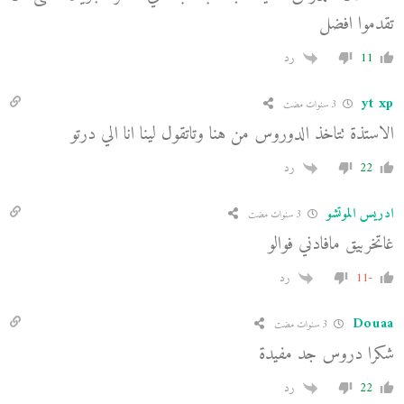
تقدموا افضل
11
رد
yt xp
3 سنوات مضت
الاستذة تتاخذ الدوروس من هنا وتاتقول لينا انا الي درتو
22
رد
ادريس الموتشو
3 سنوات مضت
غاتخربيق مافادني فوالو
-11
رد
Douaa
3 سنوات مضت
شكرا دروس جد مفيدة
22
رد