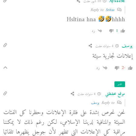
AysaeM
10 شهور مضت
Sritaa
Reply to
Hsltina hna
hhhh
1
رد
يوسف
4 سنوات مضت
إعلانات تجارية سيئة
-2
رد
المدير
موقع محفظتي
4 سنوات مضت
Reply to
يوسف
نحن نحرص بشدة على فلترة الإعلانات وحظرنا كل الفئات
السيئة والمنافية لديننا الإسلامي، لكن رغم ذلك لا يمكننا
مراقبة كل الإعلانات التي تظهر لأن جوجل يظهرها تلقائيا