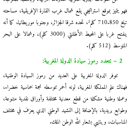
فهو يتميز بموقع استراتيجي يقع شمال غرب القارة الإفريقية، مساحته
تبلغ 710.850 كلم²، تحده شرقا الجزائر، وجنوبا موريطانيا، كما أنه
ينفتح غربا على المحيط الأطلنتي (3000 كلم)، وشمالا على البحر
المتوسط (512 كلم).
2 – تتعدد رموز سيادة الدولة المغربية:
تتوفر الدولة المغربية على العديد من رموز السيادة الوطنية،
فهناك علم المملكة المغربية، لونه أحمر تتوسطه نجمة خماسية خضراء،
وعملة وطنية مشكلة من قطع معدنية مختلفة وأوراق نقدية متنوعة،
وطوابع بريدية، بالإضافة إلى النشيد الوطني الذي يعزف في مختلف
المناسبات، وينتهي بشعار الله الوطن الملك.