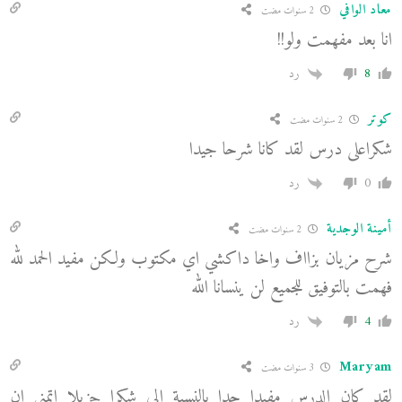
معاد الوافي
2 سنوات مضت
انا بعد مفهمت ولو!!
8
رد
كوتر
2 سنوات مضت
شكراعلى درس لقد كانا شرحا جيدا
0
رد
أمينة الوجدية
2 سنوات مضت
شرح مزيان بزااف واخا داكشي اي مكتوب ولكن مفيد الحمد لله
فهمت بالتوفيق للجميع لن ينسانا الله
4
رد
Maryam
3 سنوات مضت
لقد كان الدرس مفيدا جدا بالنسبة الي شكرا جزيلا اتمنى ان