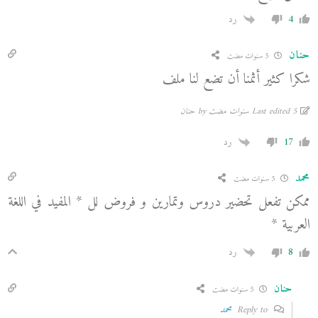
4
رد
حنان
5 سنوات مضت
شكرا كثير أثمنا أن تضع لنا ملف
Last edited 5 سنوات مضت by حنان
17
رد
محمد
5 سنوات مضت
ممكن تفعل تحضير دروس وتمارين و فروض لل * المفيد في اللغة
العربية *
8
رد
حنان
5 سنوات مضت
Reply to
محمد