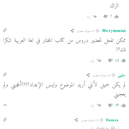
الرائد
7
رد
Merymmini
6 سنوات مضت
ممكن تفعل تحضير دروس من كتاب المختار في لغة العربية شكرا
لك??
13
رد
سلمى
6 سنوات مضت
لم يكن جميل لأنني أريد الموضوع وليس الإعداد????أعجبني ولم
يعجبني
19
رد
Hamza
4 سنوات مضت
Reply to
سلمى