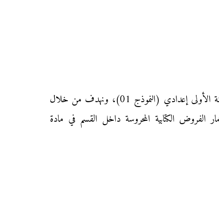
نقدم إليكم زوار موقع «محفظتي» الفرض الأول من المرحلة الأولى من الدورة الأولى في مادة الاجتماعيات لتلاميذ السنة الأولى إعدادي (النموذج 01)، ونهدف من خلال
مار الفروض الكتابية المحروسة داخل القسم في مادة