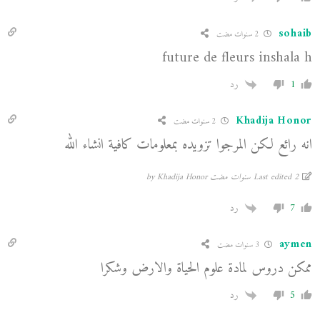
sohaib
2 سنوات مضت
future de fleurs inshala h
1
رد
Khadija Honor
2 سنوات مضت
انه رائع لكن المرجوا تزويده بمعلومات كافية انشاء الله
Last edited 2 سنوات مضت by Khadija Honor
7
رد
aymen
3 سنوات مضت
ممكن دروس لمادة علوم الحياة والارض وشكرا
5
رد