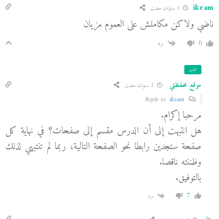
ikram
3 سنوات مضت
ناضي ولاكن مكاملش على العموم مزيان
0
رد
المدير
موقع محفظتي
3 سنوات مضت
ikram
Reply to
مرحبا إكرام.
هل انتبهت إلى أن الدرس مقسم إلى صفحات؟ في نهاية كل
صفحة ستجدين رابطا نحو الصفحة التالية، ربما لم تنتبهي لذلك
وظننته ناقصا.
بالتوفيق.
7
رد