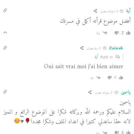
أية
2 سنوات مضت
أفضل موضوع قرأته أكمل في مسرتك
2
رد
Zainab
1 سنة مضت
Reply to
أية
Oui sait vrai moi j’ai bien aimer
0
رد
ياسمين
2 سنوات مضت
ياسمين
السلام عليكم ورحمه الله وبركاته شكرا على الموضوع الرائع و المميز
لانه حقا ساعدني كتيرا في اعداد الملف وشكرا مجددا
♥️
5
رد