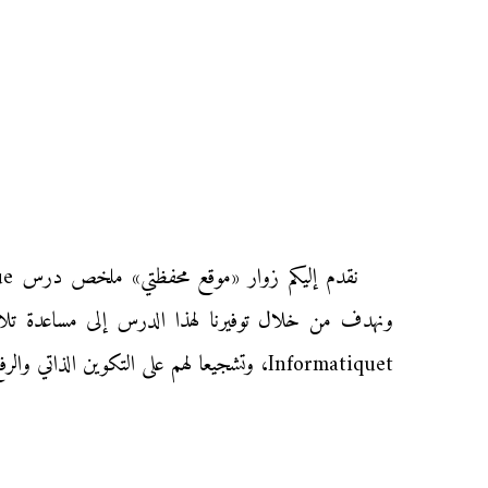
Informatiquet، وتشجيعا لهم على التكوين الذاتي والرفع من مستواهم استعداداً لإنجاز التمارين التوليفية والفروض المحروسة في مادة المعلوميات.