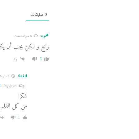
2
تعليقات
محمود
5 سنوات مضت
رائع و لكن يجب أن يكون ا
3
رد
Said
5 سنوات مضت
Reply to
م
شكرا
من كل القلب
1