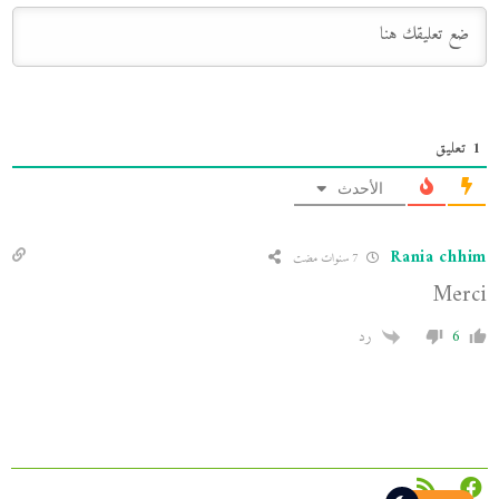
1
تعليق
الأحدث
Rania chhim
7 سنوات مضت
Merci
6
رد