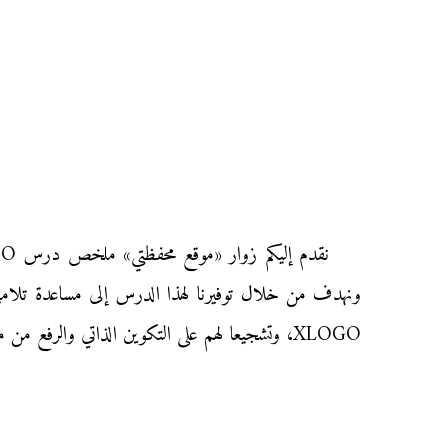
XLOGO، وتشجيعا لهم على التكوين الذاتي والرفع من مستواهم استعداداً لإنجاز التمارين التوليفية والفروض المحروسة في مادة المعلوميات.