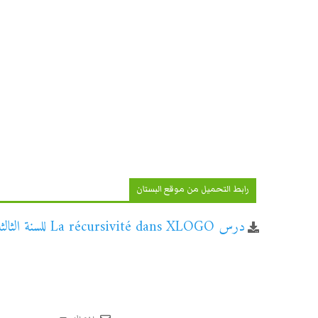
رابط التحميل من موقع البستان
درس La récursivité dans XLOGO للسنة الثالثة إعدادي