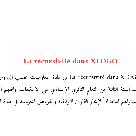
La récursivité dans XLOGO
نقدم إليكم زوار «موقع محفظتي» ملخص درس ursivité dans XLOGO