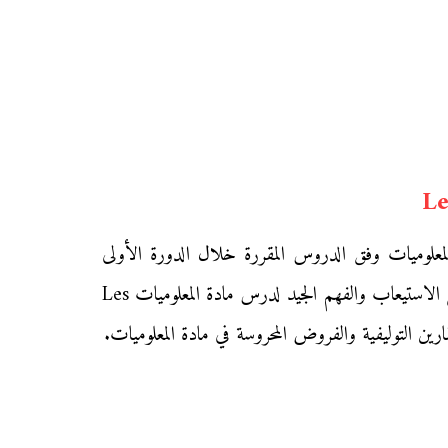
Le
ظتي» ملخص درس Les principaux périphériques d’un ordinateur في مادة المعلوميات وفق الدروس المقررة خلال الدورة الأولى
بالسنة الأولى إعدادي، ونهدف من خلال توفيرنا لهذا الدرس إلى مساعدة تلاميذ السنة الأولى من التعليم الثانوي الإعدادي على الاستيعاب والفهم الجيد لدرس مادة المعلوميات Les