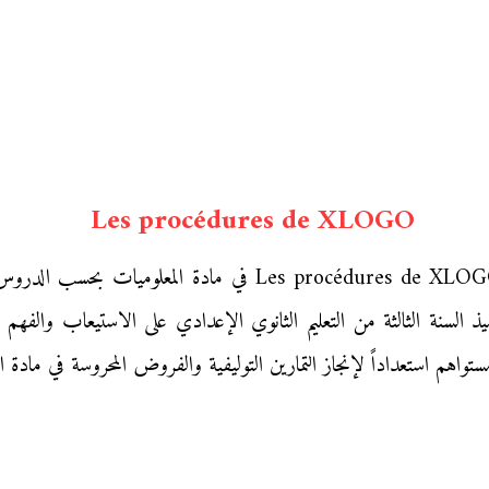
Les procédures de XLOGO
نقدم إليكم زوار «موقع محفظتي» ملخص درس procédures de XLOGO