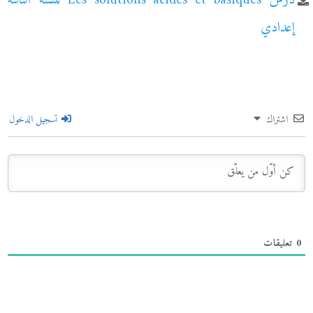
درس Les solutions acides et basiques للسنة الثالثة
إعدادي
اشتراك
تسجيل الدخول
0
تعليقات