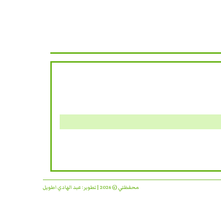
محفظتي © 2026 | تطوير:
عبد الهادي اطويل