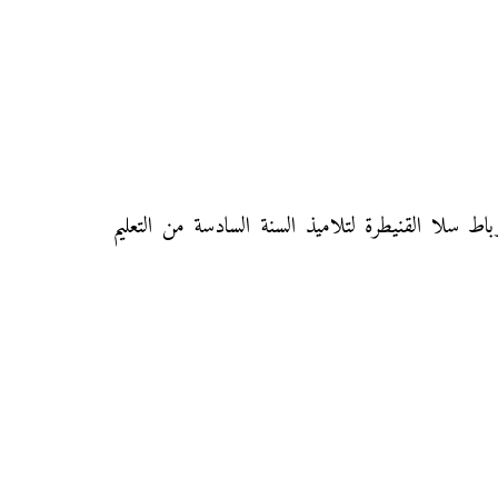
ية مديرية سيدي سليمان دورة يونيو 2014 مع التصحيح لجهة الرباط سلا القنيطرة لتلاميذ السنة السادسة من التعليم