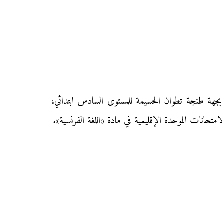
م إليكم زوار «موقع محفظتي» الامتحان الموحد الإقليمي في مادة «اللغة الفرنسية» بمديرية العرائش دورة يونيو 2016 بجهة طنجة تطوان الحسيمة للمستوى السادس ابتدائي،
متحانات الموحدة الإقليمية في مادة «اللغة الفرنسية».